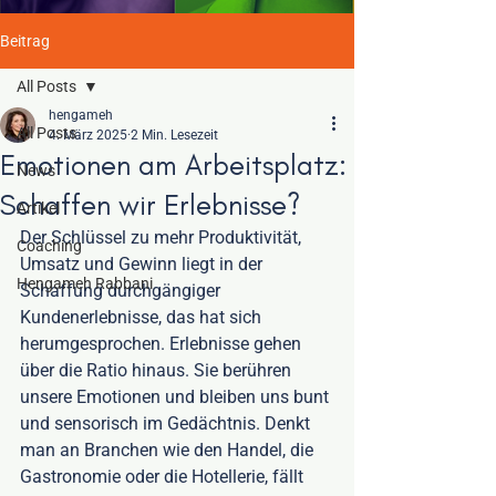
Beitrag
All Posts
hengameh
All Posts
4. März 2025
2 Min. Lesezeit
Emotionen am Arbeitsplatz:
News
Schaffen wir Erlebnisse?
Artikel
Der Schlüssel zu mehr Produktivität, 
Coaching
Umsatz und Gewinn liegt in der 
Hengameh Rabbani
Schaffung durchgängiger 
Kundenerlebnisse, das hat sich 
herumgesprochen. Erlebnisse gehen 
über die Ratio hinaus. Sie berühren 
unsere Emotionen und bleiben uns bunt 
und sensorisch im Gedächtnis. Denkt 
man an Branchen wie den Handel, die 
Gastronomie oder die Hotellerie, fällt 