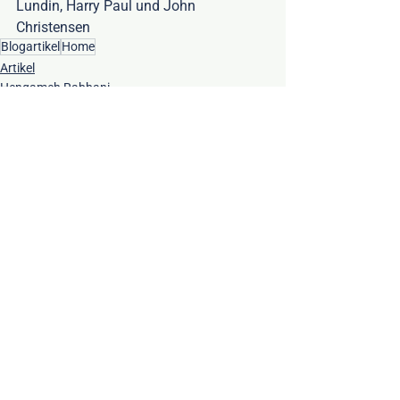
Lundin, Harry Paul und John 
Christensen
Blogartikel
Home
Artikel
Hengameh Rabbani
Alle ansehen
Aktuelle Beiträge