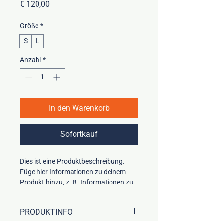
Preis
€ 120,00
Größe
*
S
L
Anzahl
*
In den Warenkorb
Sofortkauf
Dies ist eine Produktbeschreibung. 
Füge hier Informationen zu deinem 
Produkt hinzu, z. B. Informationen zu 
Größen und Materialien sowie 
allgemeine Pflege- und 
PRODUKTINFO
Reinigungshinweise.